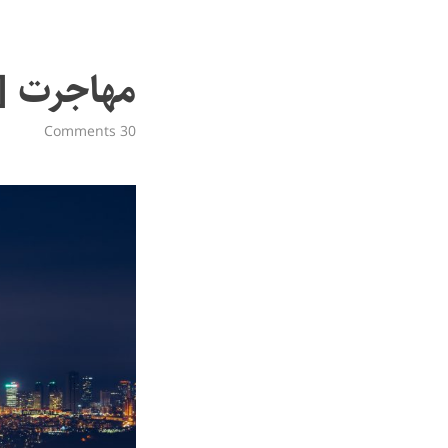
مهاجرت [ب
30 Comments