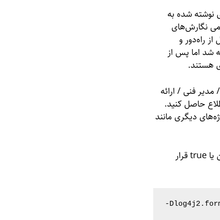
وسیع در برنامه‌های نوشته شده به
می نگارش‌های
ال از راه‌دور و
 می‌دهند. این آسیب‌پذیری ابتدا در minecraft شناخته شد اما پس از
ی هستند.
 مدیر فنی / ارائه
لاع حاصل کنید.
ژه‌های دیگری مانند
برای بستن این رخنه، می‌توانید log4j2.formatMsgNoLookups را روی حالت روشن یا true قرار
‐Dlog4j2.for