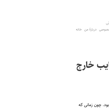
ی
خصوصی
دربارهٔ من
خانه
یب خارج
هاجرتم از اونجا بود. چون زمانی که