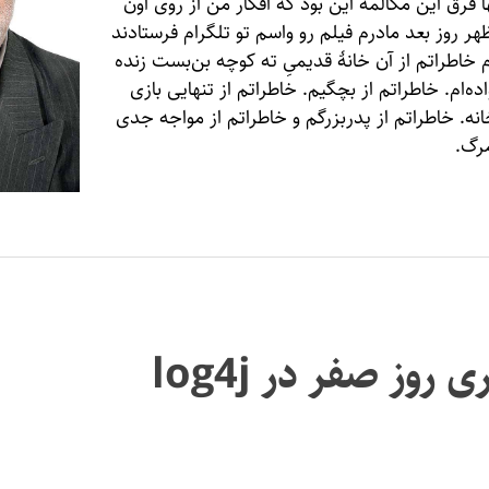
نها فرق این مکالمه این بود که افکار من از روی اون
هر روز بعد مادرم فیلم رو واسم تو تلگرام فرستادند
 خاطراتم از آن خانهٔ قدیمیِ ته کوچه بن‌بست زنده
ده‌ام. خاطراتم از بچگیم. خاطراتم از تنهایی بازی
نه. خاطراتم از پدربزرگم و خاطراتم از مواجه جدی
مرگ.
روز صفر در log4j