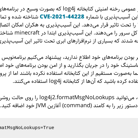
چند ساعتی از انتشار عمومی رخنه امنیتی کتابخانه log4j که بصورت 
 این آسیب‌پذیری با شماره
CVE-2021-44228
شناخته شده و تما
مابین ۲.۰.۰ تا ۲.۱۴.۱ را تحت تاثیر قرار می‌دهد. این آسیب‌پذیری به هکران امکان اتص
به‌دست‌گیری کنترل کل سرور را
شدند که بسیاری از نرم‌افزارهای ابری تحت تاثیر این آسیب‌پذیر
 بودن برنامه‌های خود اطلاع ندارید، پیشنهاد می‌کنیم برنامه‌نویس /
تینگ خود را در جریان بگذارید و از امن بودن برنامه‌های خود اط
 به‌صورت مستقیم از این کتابخانه استفاده نکرده باشند اما از پرو
امند (command) آغازین JVM خود اضافه کنید.
matMsgNoLookups=True