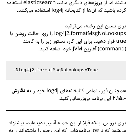
باشند اما از پروژه‌های دیگری مانند elasticsearch استفاده
کرده باشید که آن‌ها از کتابخانه log4j استفاده می‌کنند.
برای بستن این رخنه، می‌توانید
log4j2.formatMsgNoLookups را روی حالت روشن یا
true قرار دهید. برای این کار، دستور زیر را به کامند
(command) آغازین JVM خود اضافه کنید.
‐Dlog4j2.formatMsgNoLookups=True
همچنین فورا، تمامی کتابخانه‌های log4j خود را به
نگارش
۲.۱۵.۰
این برنامه بروزرسانی کنید.
برای بررسی اینکه قبلا از این حمله آسیب دیده‌اید، پیشنهاد
می‌شود که تا log برنامه‌هایی که این رخنه را داشته‌اند را به